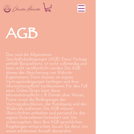
AGB
Dies sind die Allgemeinen
Geschäftsbedingungen (AGB). Diese Vorlage
enthält Beispieltexte, ist nicht vollständig und
kann nicht veröffentlicht werden. Die AGB
dienen der Absicherung von Website-
Eigentümern. Darin können sie eigene
Vertragsbedingungen festlegen und ihrer
Informationspflicht nachkommen. Für den Fall
eines Online-Shops kann diese
Informationspflicht z. B. Details über Waren,
Preise sowie die Bedingungen des
Vertragsabschlusses, der Kündigung und des
Widerrufs umfassen. Die AGB müssen
Überschriften enthalten und passend für das
eigene Unternehmen formuliert sein. Um
sicherzugehen, dass Ihre AGB gesetzlichen
Regelungen entsprechen, lassen Sie diese von
einem erfahrenen Anwalt überprüfen.