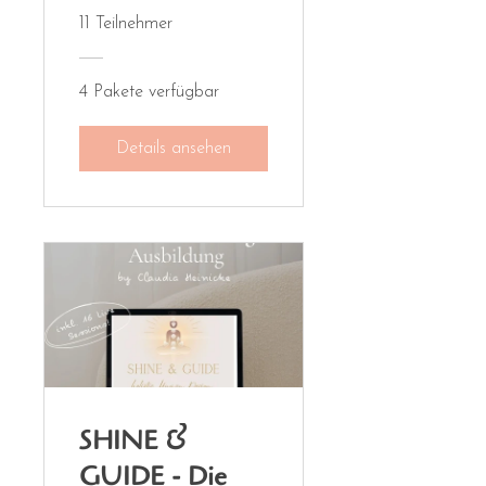
Begleitung mit
11 Teilnehmer
Claudia
Heinicke und
4 Pakete verfügbar
Kakao Spezial
Details ansehen
Angebot
optional
SHINE &
GUIDE - Die