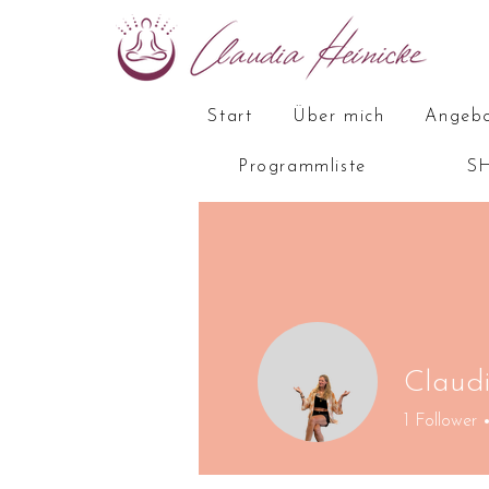
Start
Über mich
Angebo
Programmliste
SH
Claudi
1
Follower