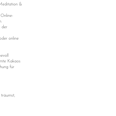
Meditation &
 Online-
h.
 der
oder online
evoll
immte Kakaos
hung für
 träumst,