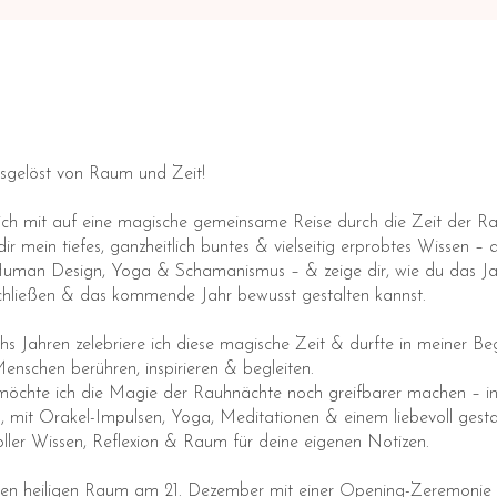
sgelöst von Raum und Zeit!
ch mit auf eine magische gemeinsame Reise durch die Zeit der R
 dir mein tiefes, ganzheitlich buntes & vielseitig erprobtes Wissen – 
 Human Design, Yoga & Schamanismus – & zeige dir, wie du das J
schließen & das kommende Jahr bewusst gestalten kannst.
chs Jahren zelebriere ich diese magische Zeit & durfte in meiner Be
Menschen berühren, inspirieren & begleiten.
möchte ich die Magie der Rauhnächte noch greifbarer machen – in
n, mit Orakel-Impulsen, Yoga, Meditationen & einem liebevoll gesta
ler Wissen, Reflexion & Raum für deine eigenen Notizen.
den heiligen Raum am 21. Dezember mit einer Opening-Zeremonie 