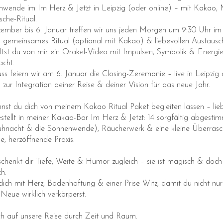
wende im Im Herz & Jetzt in Leipzig (oder online) – mit Kakao, 
che-Ritual.
mber bis 6. Januar treffen wir uns jeden Morgen um 9:30 Uhr im
 gemeinsames Ritual (optional mit Kakao) & liebevollen Austausc
tst du von mir ein Orakel-Video mit Impulsen, Symbolik & Energie
acht.
s feiern wir am 6. Januar die Closing-Zeremonie – live in Leipzig 
 zur Integration deiner Reise & deiner Vision für das neue Jahr.
nst du dich von meinem Kakao Ritual Paket begleiten lassen – lieb
ellt in meiner Kakao-Bar Im Herz & Jetzt: 14 sorgfältig abgest
auhnacht & die Sonnenwende), Räucherwerk & eine kleine Überrasc
he, herzöffnende Praxis.
schenkt dir Tiefe, Weite & Humor zugleich – sie ist magisch & doch
ch.
 dich mit Herz, Bodenhaftung & einer Prise Witz, damit du nicht nur
Neue wirklich verkörperst.
ch auf unsere Reise durch Zeit und Raum.