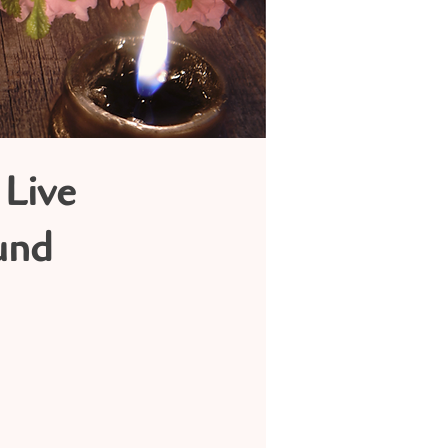
 Live
und