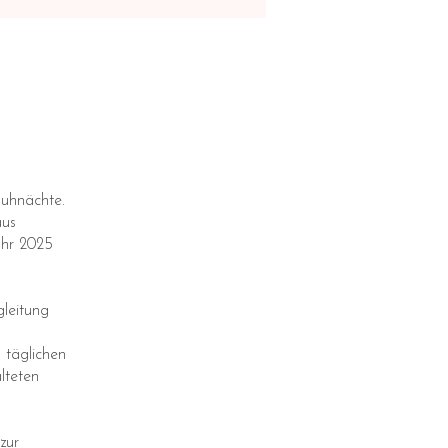
auhnächte.
aus
ahr 2025
gleitung
 täglichen
lteten
zur