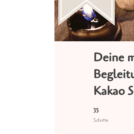
Deine m
Begleit
Kakao S
35
35 Schritte
Schritte