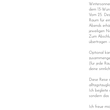
Wintersonnen
dem 13-Wüns
Vom 25. Deze
Raum für ein
Abends erhäl
jeweiligen N
Zum Abschlus
übertragen –
Optional kan
zusammengest
(für jede R
deine sinnlic
Diese Reise 
alltagstaugli
Ich begleite
sondern das 
Ich freue mi