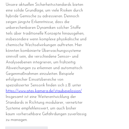
Unsere aktuellen Sicherheitsstandards bieten 
eine solide Grundlage, um viele Risiken durch 
hybride Gemische zu adressieren. Dennoch 
zeigen jüngste Erkenntnisse, dass die 
unberechenbaren Dynamiken solcher Stoffe 
teils über traditionelle Konzepte hinausgehen, 
insbesondere wenn komplexe physikalische und 
chemische Wechselwirkungen auftreten. Hier 
könnten kombinierte Überwachungssysteme 
sinnvoll sein, die verschiedene Sensor‑ und 
Analyseebenen integrieren, um frühzeitig 
Abweichungen zu erkennen und automatisch 
Gegenmaßnahmen einzuleiten. Beispiele 
erfolgreicher Einsatzbereiche von 
spezialisierter Sensorik finden sich z. B. unter 
https://www.atex-kamera.de/staubexplosion/
Insgesamt ist eine Weiterentwicklung der 
Standards in Richtung modularer, vernetzter 
Systeme empfehlenswert, um auch bisher 
kaum vorhersehbare Gefährdungen zuverlässig 
zu managen.