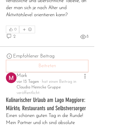
verlässliche und übersichtliche Tabelle, an 
der man sich je nach Alter und 
Aktivitätslevel orientieren kann?
0
2
8
Empfohlener Beitrag
Beitreten
Mark
vor 13 Tagen
·
hat einen Beitrag in
Claudia Heinicke Gruppe
veröffentlicht.
Kulinarischer Urlaub am Lago Maggiore:
Märkte, Restaurants und Selbstversorger
Einen schönen guten Tag in die Runde! 
Mein Partner und ich sind absolute 
Genießer und lieben gutes Essen, frischen 