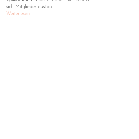
sich Mitglieder austau
...
Weiterlesen
Mitglieder
Alisa Daviduk
Folgen
wojina5533
Folgen
wojina5533
ben bemer
Folgen
Andrew Zarudnyi
Folgen
Dasha Shaydenkova
Folgen
Alle Mitglieder anzeigen (33)
Impressum
Social Media
Datenschutz
Angebote